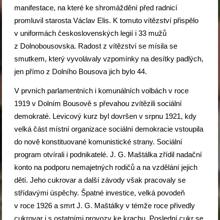
manifestace, na které ke shromáždění před radnicí
promluvil starosta Václav Elis. K tomuto vítězství přispělo
v uniformách československých legií i 33 mužů
z Dolnobousovska. Radost z vítězství se mísila se
smutkem, který vyvolávaly vzpomínky na desítky padlých,
jen přímo z Dolního Bousova jich bylo 44.
V prvních parlamentních i komunálních volbách v roce
1919 v Dolním Bousově s převahou zvítězili sociální
demokraté. Levicový kurz byl dovršen v srpnu 1921, kdy
velká část místní organizace sociální demokracie vstoupila
do nově konstituované komunistické strany. Sociální
program otvírali i podnikatelé. J. G. Maštálka zřídil nadační
konto na podporu nemajetných rodičů a na vzdělání jejich
dětí. Jeho cukrovar a další závody však pracovaly se
střídavými úspěchy. Špatné investice, velká povodeň
v roce 1926 a smrt J. G. Maštálky v témže roce přivedly
cukrovar i s ostatními provozy ke krachu. Poslední cukr se