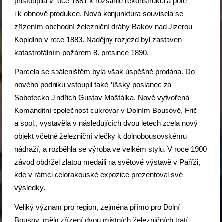
přistoupila v roce 1881 k rozsáhlé rekonstrukci a poté
i k obnově produkce. Nová konjunktura souvisela se
zřízením obchodní železniční dráhy Bakov nad Jizerou –
Kopidlno v roce 1883. Nadějný rozjezd byl zastaven
katastrofálním požárem 8. prosince 1890.
Parcela se spáleništěm byla však úspěšně prodána. Do
nového podniku vstoupil také říšský poslanec za
Sobotecko Jindřich Gustav Maštálka. Nově vytvořená
Komanditní společnost cukrovar v Dolním Bousově, Frič
a spol., vystavěla v následujících dvou letech zcela nový
objekt včetně železniční vlečky k dolnobousovskému
nádraží, a rozběhla se výroba ve velkém stylu. V roce 1900
závod obdržel zlatou medaili na světové výstavě v Paříži,
kde v rámci celorakouské expozice prezentoval své
výsledky.
Veliký význam pro region, zejména přímo pro Dolní
Bousov, mělo zřízení dvou místních železničních tratí.