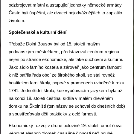
odzbrojovat místní a ustupující jednotky německé armády.
Často byli úspěšní, ale dvacet nejodvážnějších to zaplatilo
životem.
Společenské a kulturní dění
Třebaže Dolní Bousov byl od 15. století malým
poddanským městečkem, představoval centrum regionu
nejen po stránce ekonomické, ale také duchovní a kulturní.
Jako sídlo farního kostela a zároveň jako centrum farnosti,
k níž patřila řada obcí ze širokého okolí, se stal rovněž
hostitelem farní školy, poprvé v pramenech uváděné k roku
1791. Jednotřídní škola, kde vyučovacím jazykem byla už
na konci 18. století čeština, sídlila v malém dřevěném
domku na Školništi (ten název se uchoval do dnešních dob)
a soustřeďovala děti prakticky z celé farnosti.
Ekonomický rozvoj v druhé polovině 19. století umožňoval
věnovat alespoň zlomek času jiné činnosti než pouhé