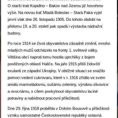
O starší trati Kopidlno – Bakov nad Jizerou již hovořeno
výše. Na novou trať Mladá Boleslav – Stará Paka vyjel
první vlak dne 26. listopadu 1905. Do tohoto období na
přelomu 19. a 20. století pak spadá i výstavba nádražní
budovy.
Po roce 1914 se život obyvatelstva zásadně změnil, mnoho
mladých mužů odcházelo na fronty 1. světové války.
Většina obcí naproti tomu hostila uprchlíky z bojem
postižených oblastí Haliče. Na jaře 1915 přišli židovští
exulanti ze západní Ukrajiny. V obtížné situaci se snažilo
pomoci vedení cukrovaru, které v r. 1916 zřídilo ve svém
areálu marmeládovnu, sušárnu zeleniny, výrobnu slivovice
a ovocnárnu, s cílem poskytnout obyvatelstvu laciné
potraviny a nabídnout pracovní příležitosti.
Dne 29. října 1918 proběhla v Dolním Bousově u příležitosti
vzniku samostatné Československé republiky oslavná