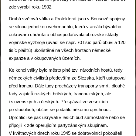
zde vyrobil roku 1932.
Druhá světová válka a Protektorát jsou v Bousově spojeny
se silnou jednotkou wehrmachtu, která v areálu bývalého
cukrovaru chránila a obhospodařovala obrovské sklady
vojenské výzbroje (uvádí se např. 70 tisíc párů obuvi a 120
tisíc plášťů) ukořistěné na všech frontách německé
expanze a v okupovaných územích.
Ke konci války bylo město plné tzv. národních hostů, tedy
německých civilistů především ze Slezska, kteří ustupovali
před frontou. Dále tudy procházely transporty smrti, dlouhé
řady zajatců ruských, britských, francouzských, ale
i slovenských a českých. Přespávali ve vesnicích
po stodolách, občas se podařilo někomu uprchnout.
Uprchlíci se pak ukrývali v lesích buď samostatně nebo se
připojili k zde operujícím partyzánským skupinám.
V květnových dnech roku 1945 se dobrovolníci pokoušeli