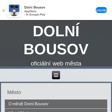
Dolní Bousov
×
OTEVŘÍT
AppSisto
- In Google Play
DOLNÍ
BOUSOV
oficiální web města
Město
O městě Dolní Bousov