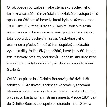
O rok později byl založen také čtenářský spolek, jeho
knihovna se utěšeně rozrůstala, obzvláště po vstupu členů
spolku do Občanské besedy, která byla založena v roce
1881. Dne 7. května 1882 se v Dolním Bousově sešla
ustavující valná hromada nesmírně potřebné korporace,
totiž Sboru dobrovolných hasičů. Nezbytnost jeho
existence a především důležitost úspěšných zásahů
vyvstala díky řadě ničivých požárů, které jen v 60. letech
zdevastovaly přes čtyřicet domů. Jedna místní ulice nese
v upomínku na tyto katastrofy až do současnosti název
Spálená.
Od 80. let působila v Dolním Bousově ještě dvě další
sdružení. Okrašlovací spolek se věnoval vysazování
stromů a úpravě veřejných prostranství, zasloužil se též
o výsadbu kaštanů na místním náměstí. V roce 1894 pak
do Dolního Bousova dospělo celonárodní hnutí Sokola