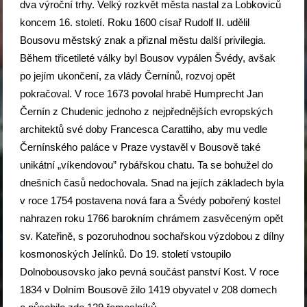
dva výroční trhy. Velký rozkvět města nastal za Lobkoviců
koncem 16. století. Roku 1600 císař Rudolf II. udělil
Bousovu městský znak a přiznal městu další privilegia.
Během třicetileté války byl Bousov vypálen Švédy, avšak
po jejím ukončení, za vlády Černínů, rozvoj opět
pokračoval. V roce 1673 povolal hrabě Humprecht Jan
Černín z Chudenic jednoho z nejpřednějších evropských
architektů své doby Francesca Carattiho, aby mu vedle
Černínského paláce v Praze vystavěl v Bousově také
unikátní „víkendovou” rybářskou chatu. Ta se bohužel do
dnešních časů nedochovala. Snad na jejích základech byla
v roce 1754 postavena nová fara a Švédy pobořený kostel
nahrazen roku 1766 barokním chrámem zasvěceným opět
sv. Kateřině, s pozoruhodnou sochařskou výzdobou z dílny
kosmonoských Jelínků. Do 19. století vstoupilo
Dolnobousovsko jako pevná součást panství Kost. V roce
1834 v Dolním Bousově žilo 1419 obyvatel v 208 domech