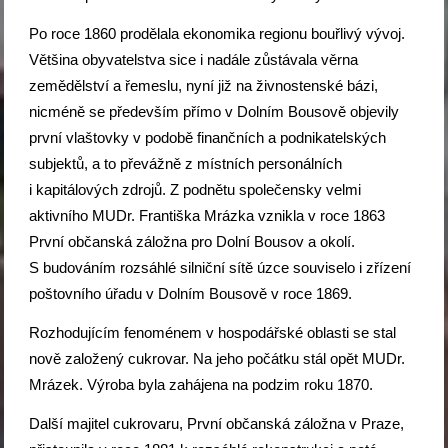
Po roce 1860 prodělala ekonomika regionu bouřlivý vývoj.
Většina obyvatelstva sice i nadále zůstávala věrna
zemědělství a řemeslu, nyní již na živnostenské bázi,
nicméně se především přímo v Dolním Bousově objevily
první vlaštovky v podobě finančních a podnikatelských
subjektů, a to převážně z místních personálních
i kapitálových zdrojů. Z podnětu společensky velmi
aktivního MUDr. Františka Mrázka vznikla v roce 1863
První občanská záložna pro Dolní Bousov a okolí.
S budováním rozsáhlé silniční sítě úzce souviselo i zřízení
poštovního úřadu v Dolním Bousově v roce 1869.
Rozhodujícím fenoménem v hospodářské oblasti se stal
nově založený cukrovar. Na jeho počátku stál opět MUDr.
Mrázek. Výroba byla zahájena na podzim roku 1870.
Další majitel cukrovaru, První občanská záložna v Praze,