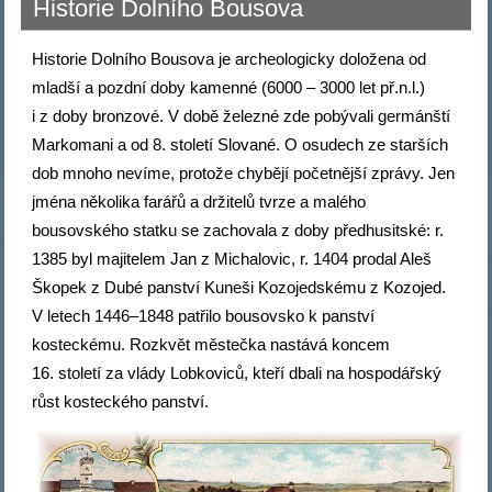
Historie Dolního Bousova
Historie Dolního Bousova je archeologicky doložena od
mladší a pozdní doby kamenné (6000 – 3000 let př.n.l.)
i z doby bronzové. V době železné zde pobývali germánští
Markomani a od 8. století Slované. O osudech ze starších
dob mnoho nevíme, protože chybějí početnější zprávy. Jen
jména několika farářů a držitelů tvrze a malého
bousovského statku se zachovala z doby předhusitské: r.
1385 byl majitelem Jan z Michalovic, r. 1404 prodal Aleš
Škopek z Dubé panství Kuneši Kozojedskému z Kozojed.
V letech 1446–1848 patřilo bousovsko k panství
kosteckému. Rozkvět městečka nastává koncem
16. století za vlády Lobkoviců, kteří dbali na hospodářský
růst kosteckého panství.