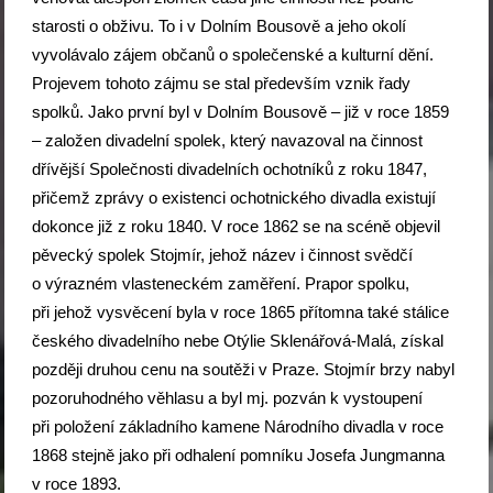
starosti o obživu. To i v Dolním Bousově a jeho okolí
vyvolávalo zájem občanů o společenské a kulturní dění.
Projevem tohoto zájmu se stal především vznik řady
spolků. Jako první byl v Dolním Bousově – již v roce 1859
– založen divadelní spolek, který navazoval na činnost
dřívější Společnosti divadelních ochotníků z roku 1847,
přičemž zprávy o existenci ochotnického divadla existují
dokonce již z roku 1840. V roce 1862 se na scéně objevil
pěvecký spolek Stojmír, jehož název i činnost svědčí
o výrazném vlasteneckém zaměření. Prapor spolku,
při jehož vysvěcení byla v roce 1865 přítomna také stálice
českého divadelního nebe Otýlie Sklenářová-Malá, získal
později druhou cenu na soutěži v Praze. Stojmír brzy nabyl
pozoruhodného věhlasu a byl mj. pozván k vystoupení
při položení základního kamene Národního divadla v roce
1868 stejně jako při odhalení pomníku Josefa Jungmanna
v roce 1893.