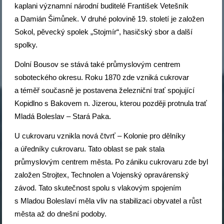
kaplani významní národní buditelé František Vetešník
a Damián Šimůnek. V druhé polovině 19. století je založen
Sokol, pěvecký spolek „Stojmír“, hasičský sbor a další
spolky.
Dolní Bousov se stává také průmyslovým centrem
soboteckého okresu. Roku 1870 zde vzniká cukrovar
a téměř současně je postavena železniční trať spojující
Kopidlno s Bakovem n. Jizerou, kterou později protnula trať
Mladá Boleslav – Stará Paka.
U cukrovaru vznikla nová čtvrť – Kolonie pro dělníky
a úředníky cukrovaru. Tato oblast se pak stala
průmyslovým centrem města. Po zániku cukrovaru zde byl
založen Strojtex, Technolen a Vojenský opravárenský
závod. Tato skutečnost spolu s vlakovým spojením
s Mladou Boleslaví měla vliv na stabilizaci obyvatel a růst
města až do dnešní podoby.