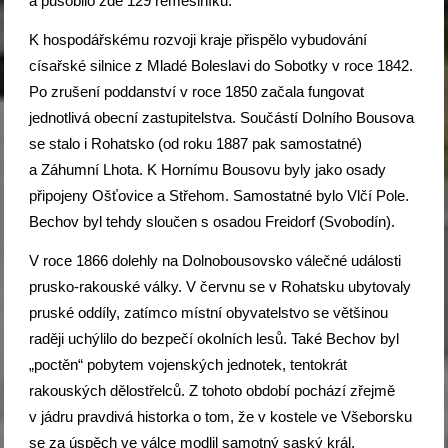
a působilo zde 129 řemeslníků.
K hospodářskému rozvoji kraje přispělo vybudování
císařské silnice z Mladé Boleslavi do Sobotky v roce 1842.
Po zrušení poddanství v roce 1850 začala fungovat
jednotlivá obecní zastupitelstva. Součástí Dolního Bousova
se stalo i Rohatsko (od roku 1887 pak samostatné)
a Záhumní Lhota. K Hornímu Bousovu byly jako osady
připojeny Ošťovice a Střehom. Samostatné bylo Vlčí Pole.
Bechov byl tehdy sloučen s osadou Freidorf (Svobodín).
V roce 1866 dolehly na Dolnobousovsko válečné události
prusko-rakouské války. V červnu se v Rohatsku ubytovaly
pruské oddíly, zatímco místní obyvatelstvo se většinou
raději uchýlilo do bezpečí okolních lesů. Také Bechov byl
„poctěn“ pobytem vojenských jednotek, tentokrát
rakouských dělostřelců. Z tohoto období pochází zřejmě
v jádru pravdivá historka o tom, že v kostele ve Všeborsku
se za úspěch ve válce modlil samotný saský král.