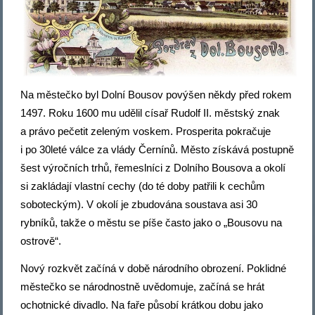
Na městečko byl Dolní Bousov povýšen někdy před rokem
1497. Roku 1600 mu udělil císař Rudolf II. městský znak
a právo pečetit zeleným voskem. Prosperita pokračuje
i po 30leté válce za vlády Černínů. Město získává postupně
šest výročních trhů, řemeslníci z Dolního Bousova a okolí
si zakládají vlastní cechy (do té doby patřili k cechům
soboteckým). V okolí je zbudována soustava asi 30
rybníků, takže o městu se píše často jako o „Bousovu na
ostrově“.
Nový rozkvět začíná v době národního obrození. Poklidné
městečko se národnostně uvědomuje, začíná se hrát
ochotnické divadlo. Na faře působí krátkou dobu jako