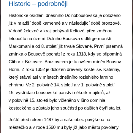
Historie – podrobněji
Historické osídlení dnešního Dolnobousovska je doloženo
již v mladší době kamenné a v následující době bronzové.
V době železné v kraji pobývali Keltové, před změnou
letopočtu na území Dolního Bousova sídlili germánští
Markomani a od 8. století již trvale Slované. První písemná
zmínka o Bousově pochází z roku 1318, kdy se připomíná
Ctibor z Búsovce. Bousovcem je tu ovšem míněn Bousov
Horní. Z roku 1352 je doložen dřevěný kostel sv. Kateřiny,
který stával asi v místech dnešního rozlehlého farního
chrámu. Ve 2. polovině 14. století a v 1. polovině století
15. vystřídalo bousovské panství několik majitelů, až
v polovině 15. století bylo včleněno v lůno dominia
kosteckého a zůstalo jeho součástí po dalších čtyři sta let.
Ještě před rokem 1497 byla naše obec povýšena na
městečko a v roce 1560 mu byly již jako městu povoleny