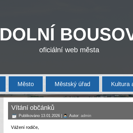
DOLNÍ BOUSO
oficiální web města
Město
Městský úřad
Kultura 
Vítání občánků
Publikováno
13.01.2026
|
Autor:
admin
Vážení rodiče,