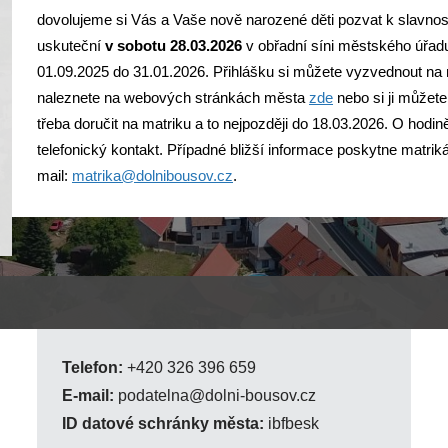
dovolujeme si Vás a Vaše nově narozené děti pozvat k slavno
uskuteční
v sobotu 28.03.2026
v obřadní síni městského úřadu
01.09.2025 do 31.01.2026. Přihlášku si můžete vyzvednout na 
naleznete na webových stránkách města
zde
nebo si ji můžete
třeba doručit na matriku a to nejpozději do 18.03.2026. O hod
telefonický kontakt. Případné bližší informace poskytne matrik
mail:
matrika@dolnibousov.cz
.
Telefon:
+420 326 396 659
E-mail:
podatelna@dolni-bousov.cz
ID datové schránky města:
ibfbesk