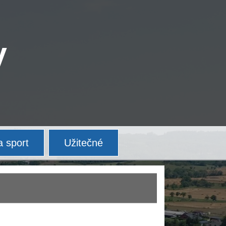
V
a sport
Užitečné