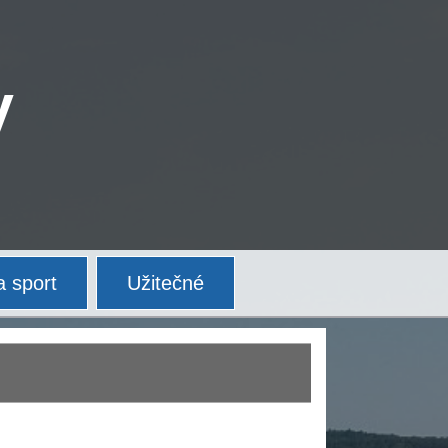
V
a sport
Užitečné